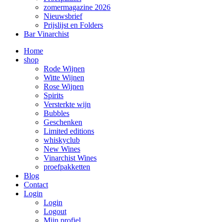
zomermagazine 2026
Nieuwsbrief
Prijslijst en Folders
Bar Vinarchist
Home
shop
Rode Wijnen
Witte Wijnen
Rose Wijnen
Spirits
Versterkte wijn
Bubbles
Geschenken
Limited editions
whiskyclub
New Wines
Vinarchist Wines
proefpakketten
Blog
Contact
Login
Login
Logout
Mijn profiel