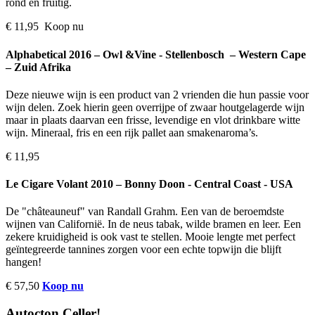
rond en fruitig.
€ 11,95 Koop nu
Alphabetical 2016 – Owl &Vine - Stellenbosch – Western Cape
– Zuid Afrika
Deze nieuwe wijn is een product van 2 vrienden die hun passie voor
wijn delen. Zoek hierin geen overrijpe of zwaar houtgelagerde wijn
maar in plaats daarvan een frisse, levendige en vlot drinkbare witte
wijn. Mineraal, fris en een rijk pallet aan smakenaroma’s.
€ 11,95
Le Cigare Volant 2010 – Bonny Doon - Central Coast - USA
De "châteauneuf" van Randall Grahm. Een van de beroemdste
wijnen van Californië. In de neus tabak, wilde bramen en leer. Een
zekere kruidigheid is ook vast te stellen. Mooie lengte met perfect
geïntegreerde tannines zorgen voor een echte topwijn die blijft
hangen!
€ 57,50
Koop nu
Autocton Celler!