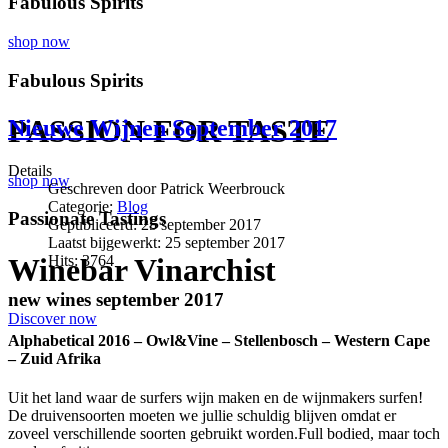
Fabulous Spirits
shop now
Fabulous Spirits
PASSION FOR TASTE
Nieuwe Wijnen September 2017
Details
shop now
Geschreven door
Patrick Weerbrouck
Categorie:
Blog
Passionate Tastings
Gepubliceerd: 25 september 2017
Laatst bijgewerkt: 25 september 2017
Winebar Vinarchist
Hits: 3764
new wines september 2017
Discover now
Alphabetical 2016 – Owl&Vine – Stellenbosch – Western Cape
– Zuid Afrika
Uit het land waar de surfers wijn maken en de wijnmakers surfen!
De druivensoorten moeten we jullie schuldig blijven omdat er
zoveel verschillende soorten gebruikt worden.Full bodied, maar toch