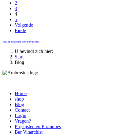
2
3
4
5
Volgende
Einde
FaLang translation system by Faboba
U bevindt zich hier:
Start
Blog
Home
shop
Blog
Contact
Login
Vragen?
Prijslijsten en Promoties
Bar Vinarchist