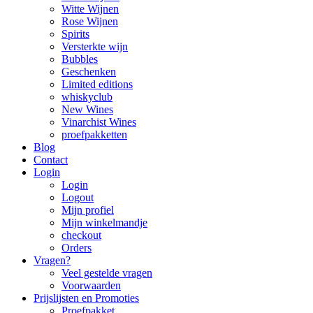
Witte Wijnen
Rose Wijnen
Spirits
Versterkte wijn
Bubbles
Geschenken
Limited editions
whiskyclub
New Wines
Vinarchist Wines
proefpakketten
Blog
Contact
Login
Login
Logout
Mijn profiel
Mijn winkelmandje
checkout
Orders
Vragen?
Veel gestelde vragen
Voorwaarden
Prijslijsten en Promoties
Proefpakket