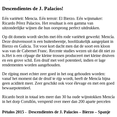
Descendientes de J. Palacios!
Eén variëteit: Mencia. Eén terroir: El Bierzo. Eén wijnmaker:
Ricardo Pérez Palacios. Het resultaat is een gamma van
uitzonderlijke wijnen die hun oorsprong perfect uitdrukken.
Op dit domein wordt slechts met één rode variëteit gewerkt: Mencía.
Deze druivensoort is een buitenbeentje, hoofdzakelijk aangeplant in
Bierzo en Galicia. Tot voor kort dacht men dat de soort een kloon
was van de Cabernet Franc. Recente studies wezen uit dat dit niet zo
is.Het is een cépage die kleine trossen produceert met kleine druiven
en een grove schil. Een druif met veel potentieel, indien er lage
rendementen worden aangehouden.
De rijping moet echter zeer goed in het oog gehouden worden:
vanaf het moment dat de druif te rijp wordt, heeft de Mencía bijna
geen aciditeit meer. Zeer geschikt ook voor élevage en met een goed
bewaarpotentieel.
Ricardo bezit in totaal iets meer dan 30 ha oude wijnstokken Mencía
in het dorp Corullón, verspreid over meer dan 200 aparte percelen
Pétalos 2015 - Descendientes de J. Palacios – Bierzo – Spanje