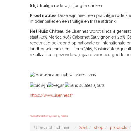
Stijl
: fruitige rode wijn, jong te drinken.
Proefnotitie
: Deze wijn heeft een prachtige rode kl
middenpallet en een fruitige en frisse afdronk.
Het Huis
: Château de Lisennes wordt sinds 4 genera
staat 50% Merlot, 30% Cabernet Sauvignon en 20% Cab
regelmatig bekroond op nationale en intenationale pr
landbouwtechnieken: Terra Vitis, Sustainable Agricultu
resultaat: een gezonde wijngaard voor een goede o
aperitief, wit vlees, kaas
https://www.lisennes.fr
FaLang translation system by Faboba
U bevindt zich hier:
Start
shop
products