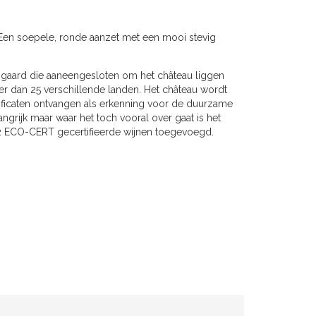
. Een soepele, ronde aanzet met een mooi stevig
jngaard die aaneengesloten om het château liggen
er dan 25 verschillende landen. Het château wordt
rtificaten ontvangen als erkenning voor de duurzame
angrijk maar waar het toch vooral over gaat is het
2 ECO-CERT gecertifieerde wijnen toegevoegd.