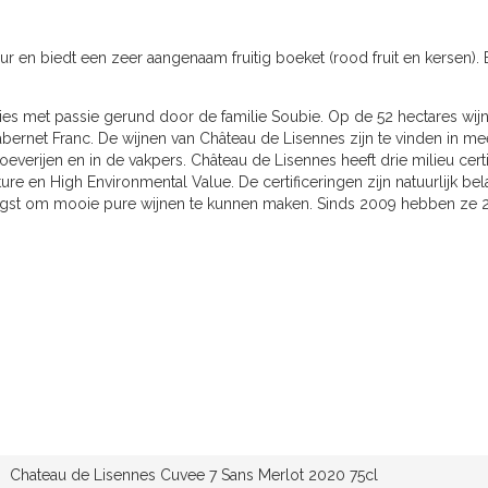
eur en biedt een zeer aangenaam fruitig boeket (rood fruit en kersen)
ties met passie gerund door de familie Soubie. Op de 52 hectares wi
ernet Franc. De wijnen van Château de Lisennes zijn te vinden in me
oeverijen en in de vakpers. Château de Lisennes heeft drie milieu ce
re en High Environmental Value. De certificeringen zijn natuurlijk bel
ogst om mooie pure wijnen te kunnen maken. Sinds 2009 hebben ze 
Chateau de Lisennes Cuvee 7 Sans Merlot 2020 75cl