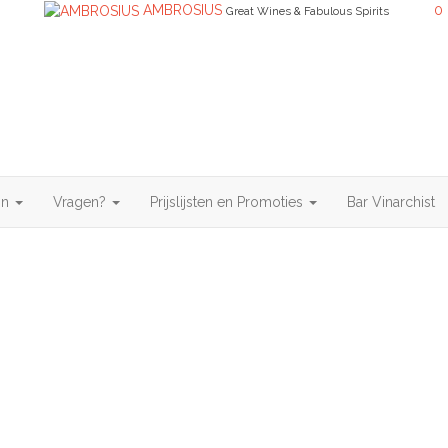
AMBROSIUS
0
Great Wines & Fabulous Spirits
in
Vragen?
Prijslijsten en Promoties
Bar Vinarchist